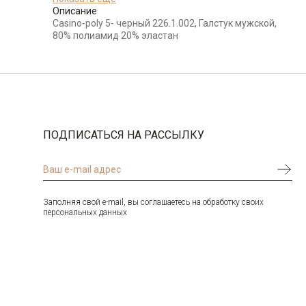
Описание
Бренд
Casino
Casino-poly 5- черный 226.1.002, Галстук мужской,
Цвет
Черный
80% полиамид 20% эластан
Длина
150 см
Ширина
5см
ПОДПИСАТЬСЯ НА РАССЫЛКУ
Заполняя свой e-mail, вы соглашаетесь на обработку своих
персональных данных