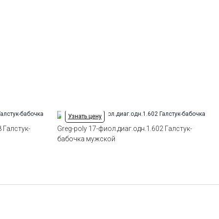
Узнать цену
8 Галстук-
Greg-poly 17-фиол.диаг.одн.1.602 Галстук-
бабочка мужской