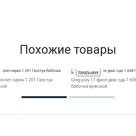
Похожие товары
Узнать цену
иолет-сирен.1.201 Галстук-
Greg-poly 17-фиол.диаг.одн.1.60
кой
бабочка мужской