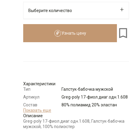
Выберите количество
Узнать цену
Количество
Доступно
-
+
1
Характеристики
Тип
Галстук-бабочка мужской
Артикул
Greg-poly 17-фиол.диаг.одн.1.608
Состав
80% полиамид 20% эластан
сырья
Показать еще
Описание
Бренд
GREG
Greg-poly 17-фиол.диаг.одн.1.608, Галстук-бабочка
Цвет
Фиолетовый
мужской, 100% полиэстер