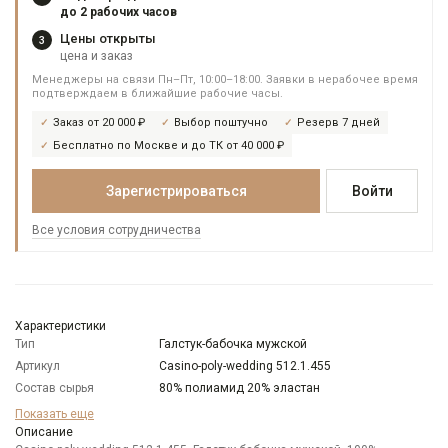
до 2 рабочих часов
Цены открыты
3
цена и заказ
Менеджеры на связи Пн–Пт, 10:00–18:00. Заявки в нерабочее время
подтверждаем в ближайшие рабочие часы.
Заказ от 20 000 ₽
Выбор поштучно
Резерв 7 дней
Бесплатно по Москве и до ТК от 40 000 ₽
Зарегистрироваться
Войти
Все условия сотрудничества
Характеристики
Тип
Галстук-бабочка мужской
Артикул
Casino-poly-wedding 512.1.455
Состав сырья
80% полиамид 20% эластан
Бренд
Casino
Показать еще
Модель
Описание
Узкая бабочка