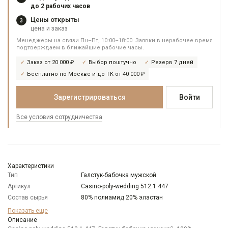
до 2 рабочих часов
Цены открыты
3
цена и заказ
Менеджеры на связи Пн–Пт, 10:00–18:00. Заявки в нерабочее время
подтверждаем в ближайшие рабочие часы.
Заказ от 20 000 ₽
Выбор поштучно
Резерв 7 дней
Бесплатно по Москве и до ТК от 40 000 ₽
Зарегистрироваться
Войти
Все условия сотрудничества
Характеристики
Тип
Галстук-бабочка мужской
Артикул
Casino-poly-wedding 512.1.447
Состав сырья
80% полиамид 20% эластан
Бренд
Casino
Показать еще
Модель
Описание
Узкая бабочка