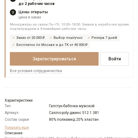
до 2 рабочих часов
Цены открыты
3
цена и заказ
Менеджеры на связи Пн–Пт, 10:00–18:00. Заявки в нерабочее время
подтверждаем в ближайшие рабочие часы.
Заказ от 20 000 ₽
Выбор поштучно
Резерв 7 дней
Бесплатно по Москве и до ТК от 40 000 ₽
Зарегистрироваться
Войти
Все условия сотрудничества
Характеристики
Тип
Галстук-бабочка мужской
Артикул
Casino-poly-джинс 512.1.381
Состав сырья
80% полиамид 20% эластан
Бренд
Casino
Показать еще
Модель
Описание
Узкая бабочка