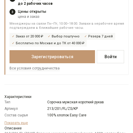
до 2 рабочих часов
Цены открыты
3
цена и заказ
Менеджеры на связи Пн–Пт, 10:00–18:00. Заявки в нерабочее время
подтверждаем в ближайшие рабочие часы.
Заказ от 20 000 ₽
Выбор поштучно
Резерв 7 дней
Бесплатно по Москве и до ТК от 40 000 ₽
Зарегистрироваться
Войти
Все условия сотрудничества
Характеристики
Тип
Сорочка мужская короткий рукав
Артикул
213/201/FL/ZS/KP
Состав сырья
100% хлопок Easy Care
Бренд
GREG
Показать еще
Особенности
Описание
Имитация льна